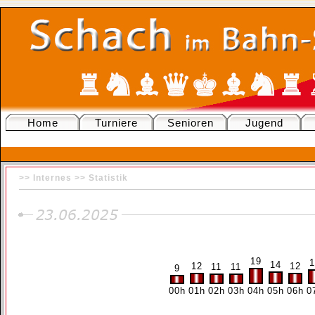
Home
Turniere
Senioren
Jugend
>> Internes >>
Statistik
19
1
14
12
12
11
11
9
00h
01h
02h
03h
04h
05h
06h
0