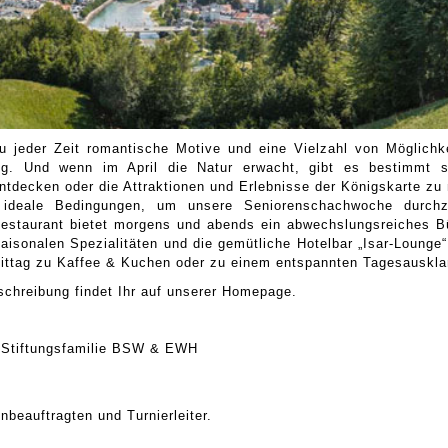
u jeder Zeit romantische Motive und eine Vielzahl von Möglichke
g. Und wenn im April die Natur erwacht, gibt es bestimmt s
ntdecken oder die Attraktionen und Erlebnisse der Königskarte zu
r ideale Bedingungen, um unsere Seniorenschachwoche durchz
Restaurant bietet morgens und abends ein abwechslungsreiches Bü
aisonalen Spezialitäten und die gemütliche Hotelbar „Isar-Lounge“
ttag zu Kaffee & Kuchen oder zu einem entspannten Tagesauskla
chreibung findet Ihr auf unserer Homepage.
r Stiftungsfamilie BSW & EWH
beauftragten und Turnierleiter.