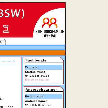
s
Fachberater
<<
>>
Zentrale
Steffen Michel
033845/30313
E-Mail an Steffen
Ansprechpartner
Region Nord
6.
Andreas Ilgner
0451/48954261
en – das