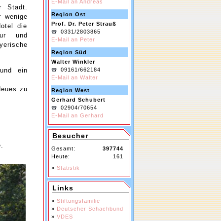
E-Mail an Andreas
r Stadt.
Region Ost
r wenige
Prof. Dr. Peter Strauß
otel die
0331/2803865
tur und
E-Mail an Peter
yerische
Region Süd
Walter Winkler
 und ein
09161/662184
E-Mail an Walter
Neues zu
Region West
Gerhard Schubert
02904/70654
E-Mail an Gerhard
Besucher
.
Gesamt:
397744
Heute:
161
»
Statistik
Links
»
Stiftungsfamilie
»
Deutscher Schachbund
»
VDES