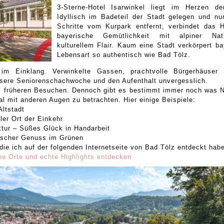
3-Sterne-Hotel Isarwinkel liegt im Herzen de
Idyllisch im Badeteil der Stadt gelegen und nu
Schritte vom Kurpark entfernt, verbindet das H
bayerische Gemütlichkeit mit alpiner Na
kulturellem Flair. Kaum eine Stadt verkörpert ba
Lebensart so authentisch wie Bad Tölz.
 im Einklang. Verwinkelte Gassen, prachtvolle Bürgerhäuser
sere Seniorenschachwoche und den Aufenthalt unvergesslich.
us früheren Besuchen. Dennoch gibt es bestimmt immer noch was 
 mit anderen Augen zu betrachten. Hier einige Beispiele:
Altstadt
ller Ort der Einkehr
tur – Süßes Glück in Handarbeit
ischer Genuss im Grünen
 die ich auf der folgenden Internetseite von Bad Tölz entdeckt habe
e Orte und echte Highlights entdecken